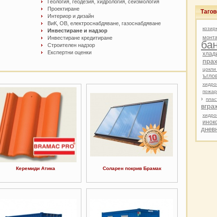
Геология, геодезия, хидрология, сеизмология
Проектиране
Тагов
Интериор и дизайн
ВиК, ОВ, електроснабдяване, газоснабдяване
козир
Инвестиране и надзор
монта
Инвестиране кредитиране
ба
Строителен надзор
Експертни оценки
хлад
прах
цокли
ъгло
хидро
пожар
›
плас
вгра
хидро
инок
днев
Керемиди Атика
Соларен покрив Брамак