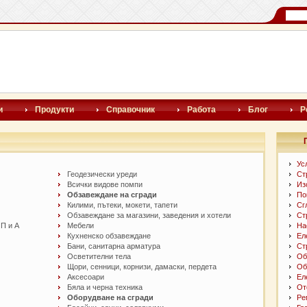
и
Продукти
Справочник
Работа
Блог
Р
Ус
Геодезически уреди
Ст
Всички видове помпи
Из
Обзавеждане на сгради
По
Килими, пътеки, мокети, тапети
Сг
Обзавеждане за магазини, заведения и хотели
Ст
П и А
Мебели
На
Кухненско обзавеждане
Ел
Бани, санитарна арматура
Ст
Осветителни тела
Об
Щори, сенници, корнизи, дамаски, пердета
Об
Аксесоари
Ел
Бяла и черна техника
От
Оборудване на сгради
Ре