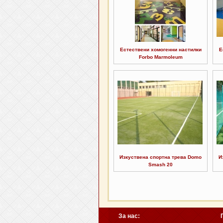
Естествени хомогенни настилки
Е
Forbo Marmoleum
Изкуствена спортна трева Domo
И
Smash 20
За нас: