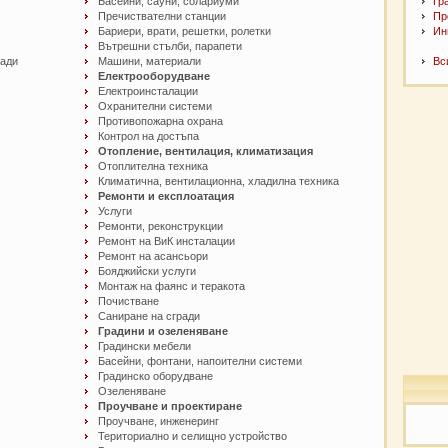
Басейни, сауни, солариуми
Гр
Пречиствателни станции
Пр
Бариери, врати, решетки, ролетки
Ин
Вътрешни стълби, парапети
сади
Машини, материали
Вс
Електрооборудване
Електроинсталации
Охранителни системи
Противопожарна охрана
Контрол на достъпа
Отопление, вентилация, климатизация
Отоплителна техника
Климатична, вентилационна, хладилна техника
Ремонти и експлоатация
Услуги
Ремонти, реконструкции
Ремонт на ВиК инсталации
Ремонт на асансьори
Бояджийски услуги
Монтаж на фаянс и теракота
Почистване
Саниране на сгради
Градини и озеленяване
Градински мебели
Басейни, фонтани, напоителни системи
Градинско оборудване
Озеленяване
Проучване и проектиране
Проучване, инженеринг
Териториално и селищно устройство