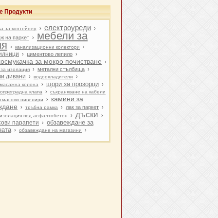
е Продукти
електроуреди
›
›
ка за контейнер
мебели за
ж на паркет
›
ня
›
›
канализационни колектори
илници
›
циментово лепило
›
осмукачка за мокро почистване
›
›
метални стълбища
›
 за изолация
ви дивани
›
›
водоохладители
щори за прозорци
›
›
масажна колона
›
опреградна клапа
съхраняване на кабели
камини за
›
тмасови нивелири
ждане
›
›
лак за паркет
›
тръбна рамка
дъски
›
›
изолация под асфалтобетон
сови парапети
обзавеждане за
›
ната
›
›
обзавеждане на магазини