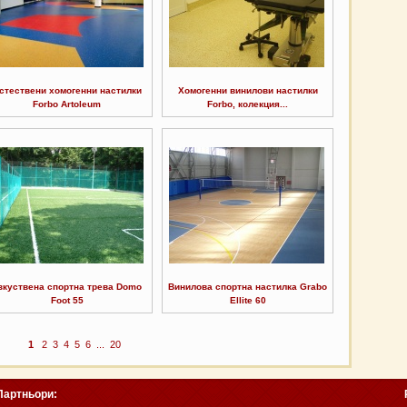
стествени хомогенни настилки
Хомогенни винилови настилки
Forbo Artoleum
Forbo, колекция...
зкуствена спортна трева Domo
Винилова спортна настилка Grabo
Foot 55
Ellite 60
1
2
3
4
5
6
...
20
Партньори: