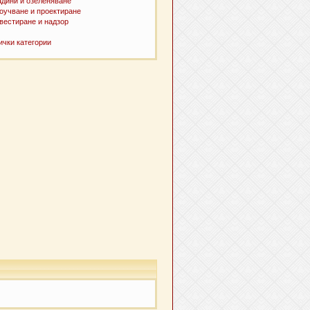
адини и озеленяване
оучване и проектиране
вестиране и надзор
ички категории