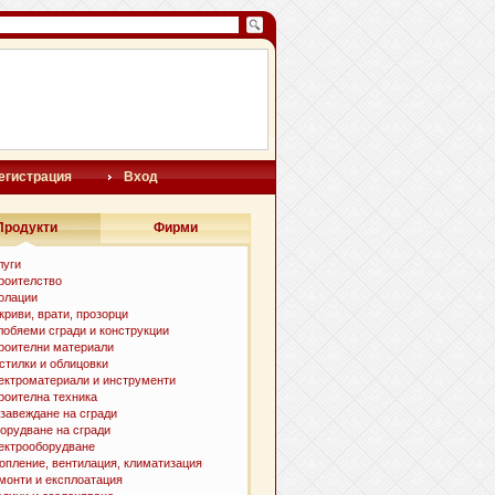
егистрация
Вход
Продукти
Фирми
луги
роителство
олации
криви, врати, прозорци
лобяеми сгради и конструкции
роителни материали
стилки и облицовки
ектроматериали и инструменти
роителна техника
завеждане на сгради
орудване на сгради
ектрооборудване
опление, вентилация, климатизация
монти и експлоатация