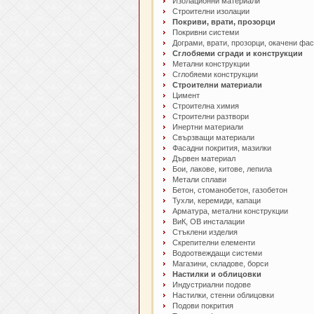
Изолационни материали
Строителни изолации
Покриви, врати, прозорци
Покривни системи
Дограми, врати, прозорци, окачени фа
Сглобяеми сгради и конструкции
Метални конструкции
Сглобяеми конструкции
Строителни материали
Цимент
Строителна химия
Строителни разтвори
Инертни материали
Свързващи материали
Фасадни покрития, мазилки
Дървен материал
Бои, лакове, китове, лепила
Метали сплави
Бетон, стоманобетон, газобетон
Тухли, керемиди, капаци
Арматура, метални конструкции
ВиК, ОВ инсталации
Стъклени изделия
Скрепителни елементи
Водоотвеждащи системи
Магазини, складове, борси
Настилки и облицовки
Индустриални подове
Настилки, стенни облицовки
Подови покрития