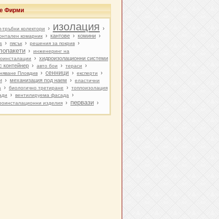
ве Фирми
изолация
›
›
м-тръбни колектори
›
кантове
›
комини
›
онтален комарник
›
›
›
s
пясък
решения за покрив
лопакети
›
инженеринг на
›
хидроизолационни системи
роинсталации
с контейнер
›
›
›
авто бои
тераси
сенници
›
›
›
няване Пловдив
експерти
и
›
механизация под наем
›
еластични
›
›
а
биологично третиране
топлоизолация
›
›
ади
вентилируема фасада
первази
›
›
роинсталационни изделия