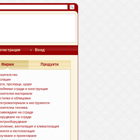
егистрация
Вход
Фирми
Продукти
роителство
олации
ати, прозорци, щори
лобяеми сгради и конструкции
роителни материали
стилки и oблицовки
ектроматериали и инструменти
роителна техника
завеждане на сгради
орудване на сгради
ектрооборудване
опление, вентилация и климатизация
монти и експлоатация
оучване и проектиране