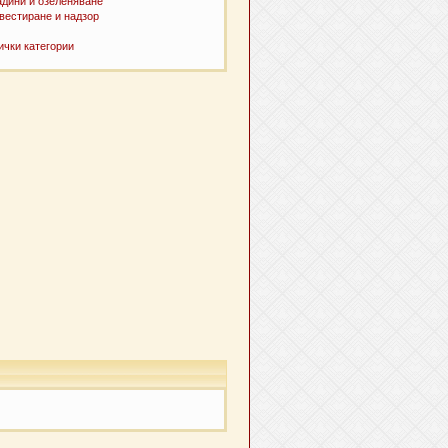
адини и озеленяване
вестиране и надзор
ички категории