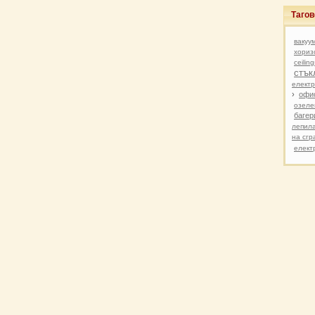
Таго
вакуу
хориз
ceiling
стък
елект
›
офи
озеле
багер
лепил
на сгр
елект