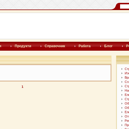
и
Продукти
Справочник
Работа
Блог
Р
Ст
Из
Вр
Сг
Ст
1
На
Ел
Ст
Об
Об
Ел
От
Ре
Пр