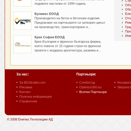
Стр
подовите настилки от 1999 година.
Обз
Обо
Булмекс ЕООД
Еле
Производител на бетон и бетонови изделия.
Ото
Предлагаме на партньорите си затворен цикъл
Рем
на производство, транспортиране и...
Гра
Про
Инв
Крее София ЕООД
Крee България е френско-българска фирма,
която повече от 15 години строи по френски
проекти с модерна архитектура, развива и...
За нас:
Партньори:
За BGStroitel.com
Comfort.bg
Novataso
Реклама
Optimize360.eu
Sitepoint.
Контакт
Всички Партньори
Полезна информация
Справочник
© 2008 Енигма Технолоджи АД