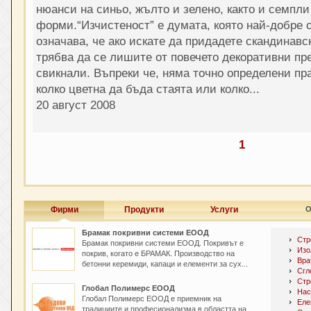
нюанси на синьо, жълто и зелено, както и семп
форми.“Изчистеност” е думата, която най-добре о
означава, че ако искате да придадете скандинавс
трябва да се лишите от повечето декоративни пре
свикнали. Въпреки че, няма точно определени пра
колко цветна да бъда стаята или колко...
20 август 2008
1
Фирми
Продукти
Услуги
О
Брамак покривни системи ЕООД
Стр
Брамак покривни системи ЕООД. Покривът е
Изо
покрив, когато е БРАМАК. Производство на
Вра
бетонни керемиди, капаци и елементи за сух...
Сгл
Стр
Глобал Полимерс ЕООД
Нас
Глобал Полимерс ЕООД е приемник на
Еле
традициите и професионализма в областта на