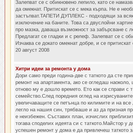
Залепват се с обикновено лепило, като се намазв
да омекнат. Притискат се с мека кърпа. Не е нео
застъпват.ТАПЕТИ ДУПЛЕКС - подходящи за всяк
изключение на баните. Това са двуслойни хартие
про мазка, даваща възможност за забърсване с л
Предлагат се гладки и с релеф. Залепват се с об
Изчаква се докато омекнат добре, и се притискат с
20 август 2008
Хитри идеи за ремонта у дома
Дори само преди година-две с таткото да сте пр
ремонт на апартамента, ако се огледаш наоколо,
отново му е дошло времето. Ето как се справи с 
семейство.След поредния оглед на изрисуваните 
увеличаващите се петънца по килимите и на все
легло на нашия син, трябваше и аз да призная пр
е неизбежен. Съставих план, изчислих приблизи
тогава споделих идеята си с таткото.Майстор у 
успешен ремонт у дома е да привлечеш таткото за