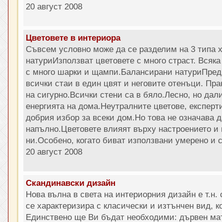
20 август 2008
Цветовете в интериора
Съвсем условно може да се разделим на 3 типа 
натуриИзползват цветовете с много страст. Всяка 
с много шарки и щампи.Балансирани натуриПред
всички стаи в един цвят и неговите отенъци. Пр
на сигурно.Всички стени са в бяло.Лесно, но дали
енергията на дома.Неутралните цветове, експерти
добрия избор за всеки дом.Но това не означава 
напълно.Цветовете влияят върху настроението и
ни.Особено, когато биват използвани умерено и с
20 август 2008
Скандинавски дизайн
Нова вълна в света на интериорния дизайн е т.н.
се характеризира с класически и изтънчен вид, к
Единствено ще Ви бъдат необходими: дървен мат