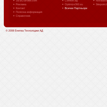
За BGStroitel.com
Comfort.bg
Novataso
Реклама
Optimize360.eu
Sitepoint.
Контакт
Всички Партньори
Полезна информация
Справочник
© 2008 Енигма Технолоджи АД