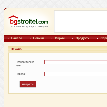
Начало
Новини
Фирми
Продукти
Спр
Начало
Потребителско
име:
Парола: