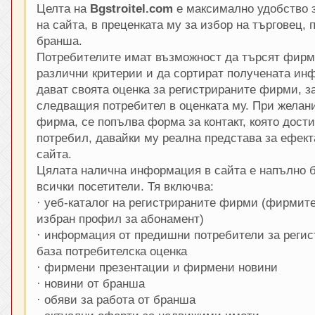
Целта на
Bgstroitel.com
е максимално удобство з
на сайта, в преценката му за избор на търговец, 
бранша.
Потребителите имат възможност да търсят фирми
различни критерии и да сортират получената инф
дават своята оценка за регистрираните фирми, з
следващия потребител в оценката му. При желани
фирма, се попълва форма за контакт, която дости
потребил, давайки му реална представа за ефекта
сайта.
Цялата налична информация в сайта е напълно б
всички посетители. Тя включва:
· уеб-каталог на регистрираните фирми (фирмите
избран профил за абонамент)
· информация от предишни потребители за регис
база потребителска оценка
· фирмени презентации и фирмени новини
· новини от бранша
· обяви за работа от бранша