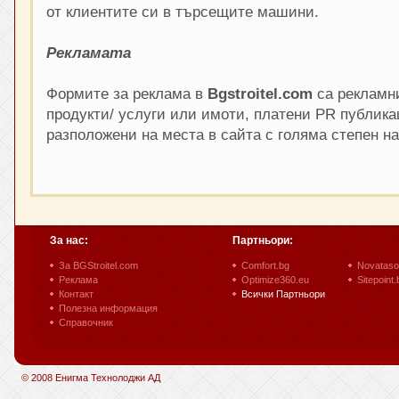
от клиентите си в търсещите машини.
Рекламата
Формите за реклама в
Bgstroitel.com
са рекламни
продукти/ услуги или имоти, платени PR публика
разположени на места в сайта с голяма степен н
За нас:
Партньори:
За BGStroitel.com
Comfort.bg
Novataso
Реклама
Optimize360.eu
Sitepoint.
Контакт
Всички Партньори
Полезна информация
Справочник
© 2008 Енигма Технолоджи АД