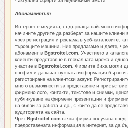
· актуални оферти за недвижими имоти
Абонаментът
Интернет е медията, съдържаща най-много инфо
начините другите да разберат за нашите клиени в
чрез регистрация и реклама в уеб-каталозите, ка
търсещите машини. Ние предлагаме и двете, чре
абонамент в
Bgstroitel.com
. Участието в каталог
клиенти представяне в глобалната мрежа и еднов
участие в
Bgstroitel.com
. Фирмите биха могли д
профил и да качат нужната информация бързо и 
регистриране на клиентски акаунт. Регистрирани
много възможности за представяне и присъствие в
фирмено лого, контакти, текстове и снимки, цено
публикуване на фирмени презентации и фирмени
на обяви за работа и др., с които да се представ
аудиторията на сайта.
Чрез
Bgstroitel.com
всяка фирма получава предс
предоставената информация в интернет, за да б