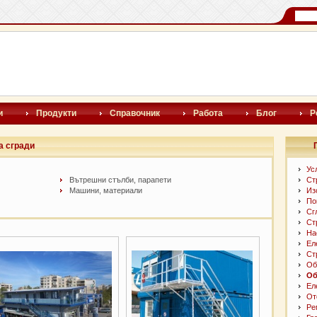
и
Продукти
Справочник
Работа
Блог
Р
а сгради
Ус
Вътрешни стълби, парапети
Ст
Машини, материали
Из
По
Сг
Ст
На
Ел
Ст
Об
Об
Ел
От
Ре