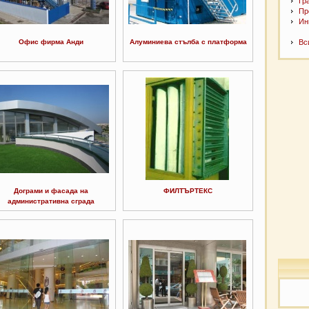
Гр
Пр
Ин
Офис фирма Анди
Алуминиева стълба с платформа
Вс
Дограми и фасада на
ФИЛТЪРТЕКС
административна сграда