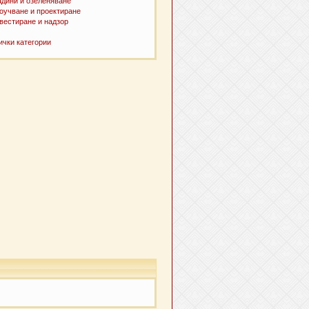
адини и озеленяване
оучване и проектиране
вестиране и надзор
ички категории