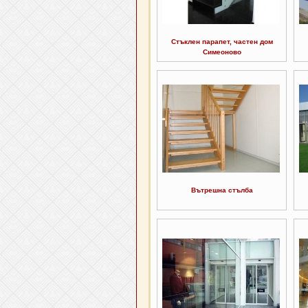
Стъклен парапет, частен дом
Симеоново
Вътрешна стълба