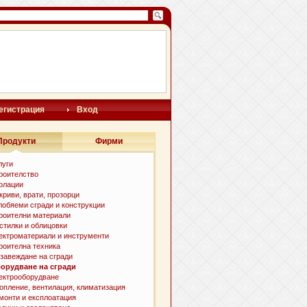
егистрация
Вход
Продукти
Фирми
луги
роителство
олации
криви, врати, прозорци
лобяеми сгради и конструкции
роителни материали
стилки и облицовки
ектроматериали и инструменти
роителна техника
завеждане на сгради
орудване на сгради
ектрооборудване
опление, вентилация, климатизация
монти и експлоатация