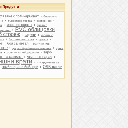
е Продукти
кляване с поликарбонат
›
безшевно
›
›
ие
дървопреработка
екстериорни
масивен паркет
›
›
ки
врата с
PVC облицовки
›
›
нционно
б строеж
сцени
›
›
колани с
›
›
›
тка
бетонна настилка
превоз
ет
боя за метал
›
›
›
възглавници
тове
›
›
дървообработваща машина
фини
варо-
›
›
ки
монтаж на оборудване
челен товарач
нтова мазилка
›
›
ншни врати
›
инструменти за
OSB плочи
комбинирани бойлери
›
›