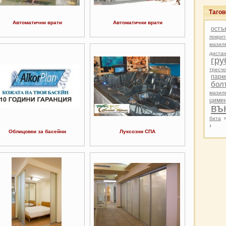
Тагов
Автоматични врати
Автоматични врати
остъ
покрит
мазил
диста
гру
тресчо
парк
бол
мазил
циме
въ
бита
›
Облицовки за басейни
Луксозни СПА