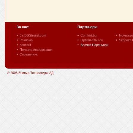
За нас:
Партньори:
За BGStroitel.com
Comfort.bg
Novataso
Реклама
Optimize360.eu
Sitepoint.
Контакт
Всички Партньори
Полезна информация
Справочник
© 2008 Енигма Технолоджи АД