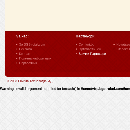
За нас:
Партньори:
За BGStroitel.com
Comfort.bg
Novataso
Реклама
Optimize360.eu
Sitepoint.
Контакт
Всички Партньори
Полезна информация
Справочник
© 2008 Енигма Технолоджи АД
Warning
: Invalid argument supplied for foreach() in
/home/vftp/bgstroitel.com/htm