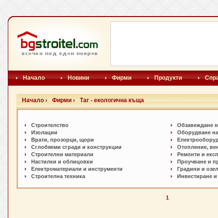
Начало
Новини
Фирми
Продукти
Спр
Начало ›
Фирми ›
Таг - екологична къща
Строителство
Обзавеждане н
Изолации
Оборудване на
Врати, прозорци, щори
Електрообору
Сглобяеми сгради и конструкции
Отопление, ве
Строителни материали
Ремонти и екс
Настилки и oблицовки
Проучване и п
Електроматериали и инструменти
Градини и озе
Строителна техника
Инвестиране и
1