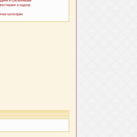
адини и озеленяване
вестиране и надзор
ички категории