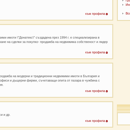
Гр
Ин
Вс
към профила
ими имоти \"Донатекс\" създадена през 1994 г. е специализирана в
ане на сделки за покупко- продажба на недвижима собственост и лидер
към профила
родажба на модерни и традиционни недвижими имоти в България и
офиси и дъщерни фирми, съчетаващи опита от пазара в чужбина с
ия.
към профила
и и др.
към профила