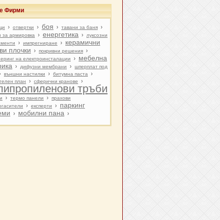
ве Фирми
боя
›
›
›
›
щи
отвертки
тавани за баня
енергетика
›
›
 за армировка
луксозни
керамични
›
›
аменти
импрегниране
ви плочки
›
›
покривни решения
мебелна
›
еринг на електроинсталации
рика
›
›
дифузни мембрани
шперплат под
›
›
›
външни настилки
битумна паста
›
›
телен план
сферични кранове
липропиленови тръби
›
›
и
термо панели
прахови
паркинг
›
›
огасители
експерти
еми
мобилни пана
›
›