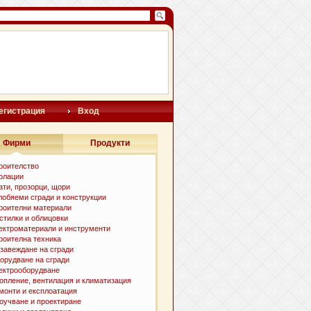
егистрация
Вход
Фирми
Продукти
роителство
олации
ати, прозорци, щори
лобяеми сгради и конструкции
роителни материали
стилки и oблицовки
ектроматериали и инструменти
роителна техника
завеждане на сгради
орудване на сгради
ектрооборудване
опление, вентилация и климатизация
монти и експлоатация
оучване и проектиране