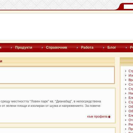
и
Продукти
Справочник
Работа
Блог
Р
и
Ст
Из
Вр
Сг
Ст
На
Ел
срещу местността “Ловен парк” кв. “Дианабад”, в непосредствена
Ст
н от зелени площи и изолиран от шума и напрежението. За повече
Об
Об
Ел
към профила
От
Ре
Пр