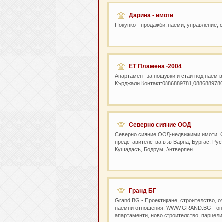
Дарина - имоти
Покупко - продажби, наеми, управление, 
ET Пламена -2004
Апартамент за нощувки и стаи под наем в
Кърджали.Контакт:0886889781,088688978
Северно сияние ООД
Северно сияние ООД-недвижими имоти. С
представителства във Варна, Бургас, Рус
Кушадасъ, Бодрум, Антверпен.
Гранд БГ
Grand BG - Проектиране, строителство, о
наемни отношения. WWW.GRAND.BG - онла
апартаменти, ново строителство, парцели