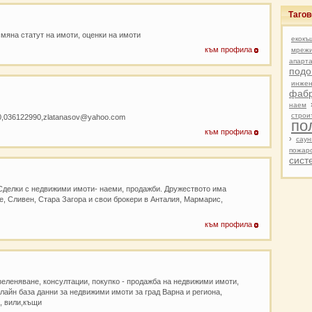
Таго
смяна статут на имоти, оценки на имоти
екокъ
към профила
мрежи
апарт
подо
инжен
фаб
наем
строи
0,036122990,zlatanasov@yahoo.com
по
към профила
›
саун
пожар
сист
делки с недвижими имоти- наеми, продажби. Дружеството има
е, Сливен, Стара Загора и свои брокери в Анталия, Мармарис,
към профила
зеленяване, консултации, покупко - продажба на недвижими имоти,
йн база данни за недвижими имоти за град Варна и региона,
, вили,къщи