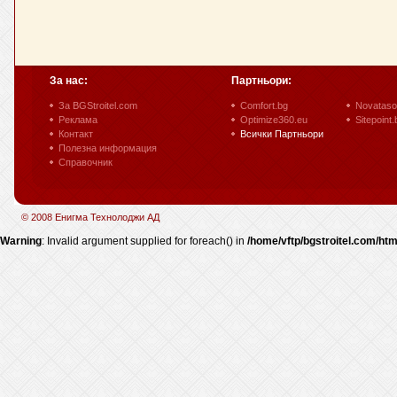
За нас:
Партньори:
За BGStroitel.com
Comfort.bg
Novataso
Реклама
Optimize360.eu
Sitepoint.
Контакт
Всички Партньори
Полезна информация
Справочник
© 2008 Енигма Технолоджи АД
Warning
: Invalid argument supplied for foreach() in
/home/vftp/bgstroitel.com/htm