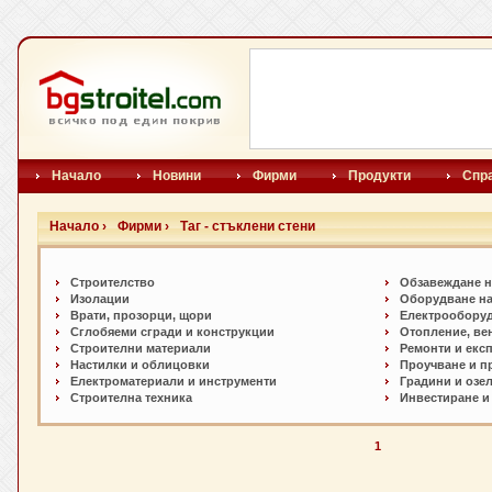
Начало
Новини
Фирми
Продукти
Спр
Начало ›
Фирми ›
Таг - стъклени стени
Строителство
Обзавеждане н
Изолации
Оборудване на
Врати, прозорци, щори
Електрообору
Сглобяеми сгради и конструкции
Отопление, ве
Строителни материали
Ремонти и екс
Настилки и oблицовки
Проучване и п
Електроматериали и инструменти
Градини и озе
Строителна техника
Инвестиране и
1