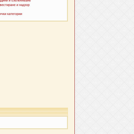
адини и озеленяване
вестиране и надзор
ички категории