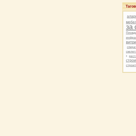
Таго
алар
мебе
за
Пловд
инфра
витр
спира
скелет
›
рест
строи
строит