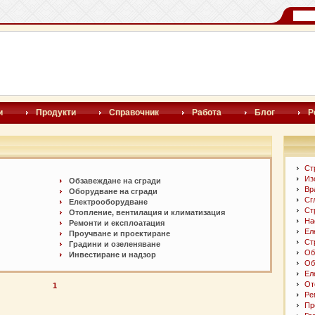
и
Продукти
Справочник
Работа
Блог
Р
Ст
Из
Обзавеждане на сгради
Вр
Оборудване на сгради
Сг
Електрооборудване
Ст
Отопление, вентилация и климатизация
На
Ремонти и експлоатация
Ел
Проучване и проектиране
Ст
Градини и озеленяване
Об
Инвестиране и надзор
Об
Ел
От
1
Ре
Пр