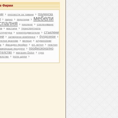
ве Фирми
ми
градинска
›
›
плоскости за тавани
мебели
л
›
›
›
парно
поротерм
 спалня
›
›
рихлене
озеленяване
›
›
ив
мастари
транспортната
стъклени
›
›
структурa
електродвигатели
ини
булдозери
›
›
›
затворени комплекси
›
›
телни кранове
вилици
алуминиеви
›
›
›
а
фасаден профил
ел. котел
текстил
професионално
›
авриращи продукти
телство
›
›
магазин Dulux
сухо
›
›
елство
рoло щори