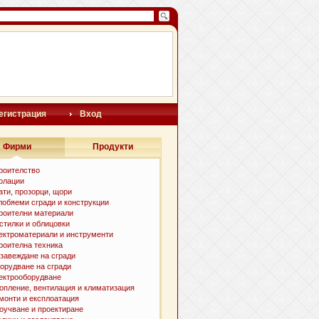
егистрация
Вход
Фирми
Продукти
роителство
олации
ати, прозорци, щори
лобяеми сгради и конструкции
роителни материали
стилки и oблицовки
ектроматериали и инструменти
роителна техника
завеждане на сгради
орудване на сгради
ектрооборудване
опление, вентилация и климатизация
монти и експлоатация
оучване и проектиране