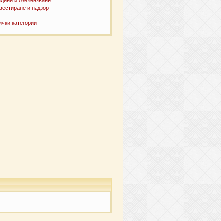
адини и озеленяване
вестиране и надзор
ички категории