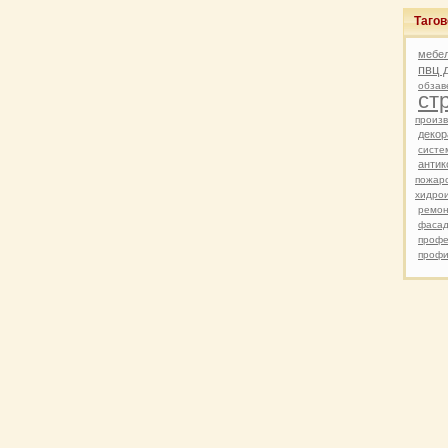
Таго
мебел
пвц 
обзав
ст
произв
декор
систе
антик
пожар
хидро
ремо
фасад
профе
профи