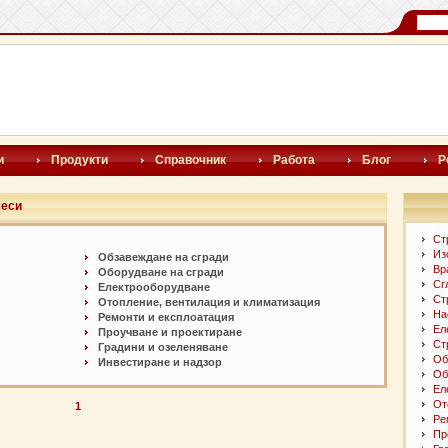
и
Продукти
Справочник
Работа
Блог
Р
меси
Ст
Из
Обзавеждане на сгради
Вр
Оборудване на сгради
Сг
Електрооборудване
Ст
Отопление, вентилация и климатизация
На
Ремонти и експлоатация
Ел
Проучване и проектиране
Ст
Градини и озеленяване
Об
Инвестиране и надзор
Об
Ел
От
1
Ре
Пр