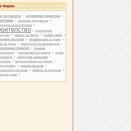
ве Фирми
и за спалнята
›
алуминиеви радиатори
›
дограма
›
›
геоложки проучвания
›
еждане за ресторанти
роителство
›
строително
›
›
›
одство
ремонт на бетон
тръбни скоби
ативни настилки
›
›
обзавеждане за кухни
›
›
ми за улуци
заместител на керемидите
орозионни покрития
›
прахови
›
›
огасители
изграждане на халета
течна
›
›
изолация
циментови шпакловки
›
›
нтиране
хидроизолация на тунели
›
›
ен профил
гипсова мазилка
›
›
сионални настилки
мебели по проръчка
›
ли за стени