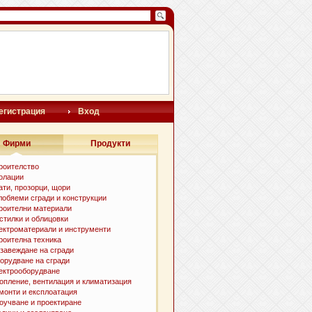
егистрация
Вход
Фирми
Продукти
роителство
олации
ати, прозорци, щори
лобяеми сгради и конструкции
роителни материали
стилки и oблицовки
ектроматериали и инструменти
роителна техника
завеждане на сгради
орудване на сгради
ектрооборудване
опление, вентилация и климатизация
монти и експлоатация
оучване и проектиране