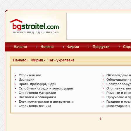
Начало
Новини
Фирми
Продукти
Спр
Начало ›
Фирми ›
Таг - укрепване
Строителство
Обзавеждане н
Изолации
Оборудване на
Врати, прозорци, щори
Електрообору
Сглобяеми сгради и конструкции
Отопление, ве
Строителни материали
Ремонти и екс
Настилки и oблицовки
Проучване и п
Електроматериали и инструменти
Градини и озе
Строителна техника
Инвестиране и
1