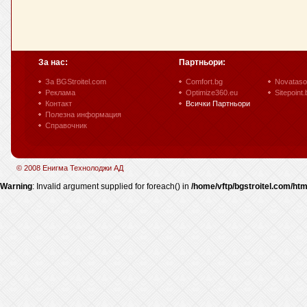
За нас:
Партньори:
За BGStroitel.com
Comfort.bg
Novataso
Реклама
Optimize360.eu
Sitepoint.
Контакт
Всички Партньори
Полезна информация
Справочник
© 2008 Енигма Технолоджи АД
Warning
: Invalid argument supplied for foreach() in
/home/vftp/bgstroitel.com/htm