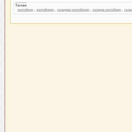
Тагове
контейнер
,
контейнери
,
складови контейнери
,
складов контейнер
,
скла