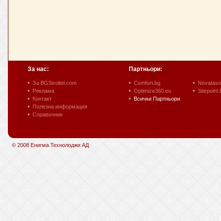
За нас:
Партньори:
За BGStroitel.com
Comfort.bg
Novataso
Реклама
Optimize360.eu
Sitepoint.
Контакт
Всички Партньори
Полезна информация
Справочник
© 2008 Енигма Технолоджи АД