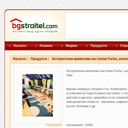
Начало
Новини
Фирми
Продукти
Спр
Начало ›
Продукти ›
Хетерогенни винилови настилки Forbo, коле
Хетерогенни винилови настилки Forbo, ко
Step
Крачка напред в сигурността. Колекцията
устойчиви на подхлъзване настилки, с го
цветове и десени, правейки ги по-атракти
най-различни области - магазини, кафене
кухни, болници и др.
посещения: 71060