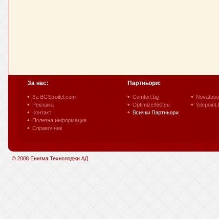
За нас:
Партньори:
За BGStroitel.com
Comfort.bg
Novataso
Реклама
Optimize360.eu
Sitepoint.
Контакт
Всички Партньори
Полезна информация
Справочник
© 2008 Енигма Технолоджи АД