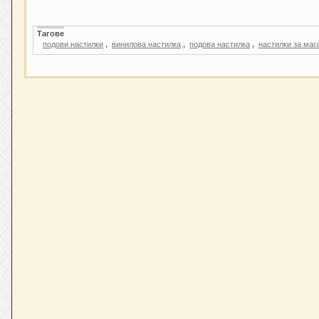
Тагове
подови настилки
,
винилова настилка
,
подова настилка
,
настилки за маг