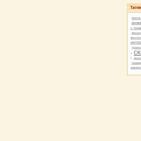
Тагов
тента
инж
с тер
фене
венти
инте
транс
ск
›
›
прое
ламар
импре