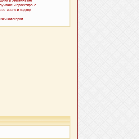
адини и озеленяване
оучване и проектиране
вестиране и надзор
ички категории