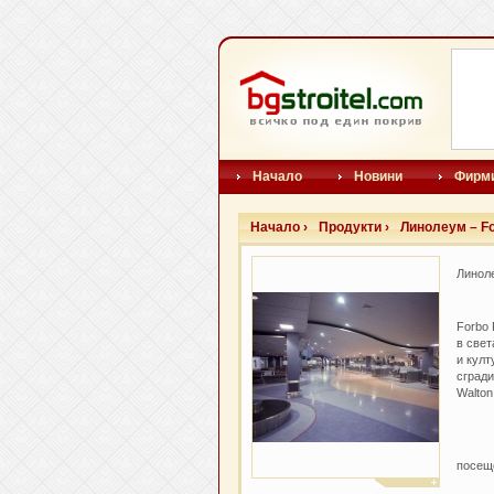
Начало
Новини
Фирм
Начало ›
Продукти ›
Линолеум – Fo
Линоле
Forbo 
в свет
и култ
сгради
Walton
посещ