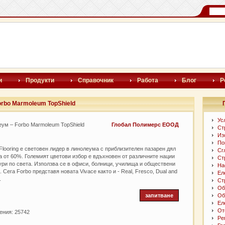
и
Продукти
Справочник
Работа
Блог
Р
rbo Marmoleum TopShield
Ус
ум – Forbo Marmoleum TopShield
Глобал Полимерс ЕООД
Ст
Из
По
Flooring е световен лидер в линолеума с приблизителен пазарен дял
Сг
а от 60%. Големият цветови избор е вдъхновен от различните нации
Ст
ури по света. Използва се в офиси, болници, училища и обществени
На
. Сега Forbo представя новата Vivace както и - Real, Fresco, Dual and
Ел
.
Ст
Об
запитване
Об
Ел
От
ения: 25742
Ре