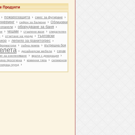
е Продукти
пожарозащита
›
›
смес за фугиране
›
енеринг
›
›
Облицовки
сифон за балкони
оборудване за баня
мопанели
›
›
чешми
›
›
›
ри
стъклени вази
спирателен
търговски
›
›
л
отчитане на уреди
риор
лепило за гранитогрес
›
›
›
›
вътрешна боя
форматори
зъбна помпа
елета
›
›
сачак
дизайнерски мебели
›
›
кт за озеленяване
врати с декорация
›
›
ина просечена
коминни тяла
силиконов
›
гниращ грунд