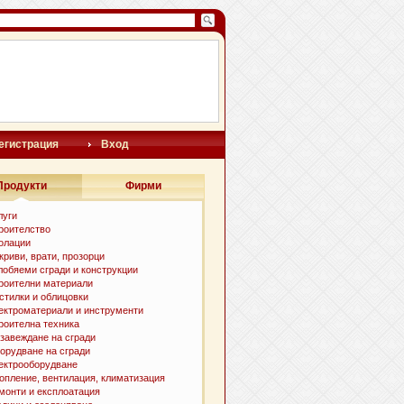
егистрация
Вход
Продукти
Фирми
луги
роителство
олации
криви, врати, прозорци
лобяеми сгради и конструкции
роителни материали
стилки и облицовки
ектроматериали и инструменти
роителна техника
завеждане на сгради
орудване на сгради
ектрооборудване
опление, вентилация, климатизация
монти и експлоатация