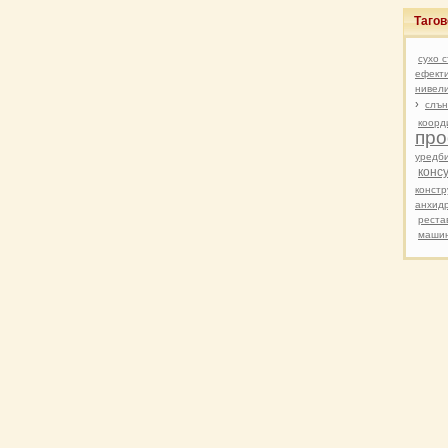
Таго
сухо 
ефект
нивел
›
слън
коорд
пр
уредб
конс
констр
анхид
реста
машин