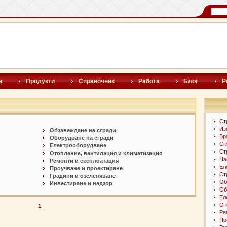
и
Продукти
Справочник
Работа
Блог
Р
Ст
Из
Обзавеждане на сгради
Вр
Оборудване на сгради
Сг
Електрооборудване
Ст
Отопление, вентилация и климатизация
На
Ремонти и експлоатация
Ел
Проучване и проектиране
Ст
Градини и озеленяване
Об
Инвестиране и надзор
Об
Ел
От
1
Ре
Пр