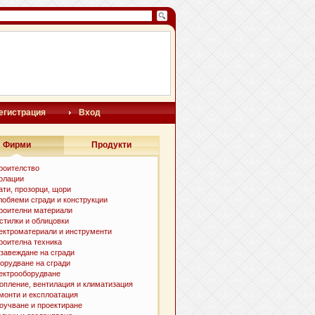
егистрация
Вход
Фирми
Продукти
роителство
олации
ати, прозорци, щори
лобяеми сгради и конструкции
роителни материали
стилки и oблицовки
ектроматериали и инструменти
роителна техника
завеждане на сгради
орудване на сгради
ектрооборудване
опление, вентилация и климатизация
монти и експлоатация
оучване и проектиране