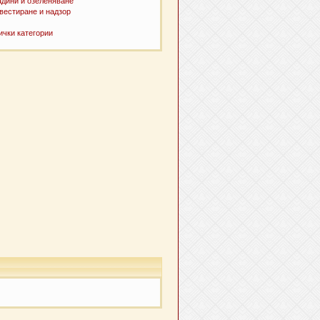
адини и озеленяване
вестиране и надзор
ички категории