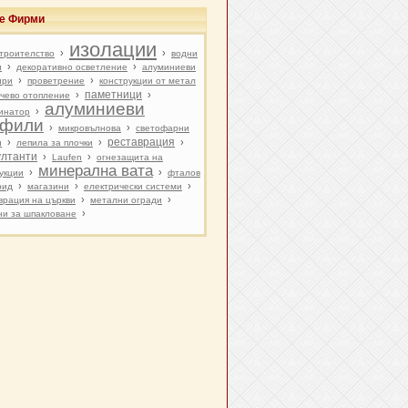
ве Фирми
изолации
›
›
строителство
водни
›
›
и
декоративно осветление
алуминиеви
›
›
ири
проветрение
конструкции от метал
паметници
›
›
чево отопление
алуминиеви
›
инатор
офили
›
›
микровълнова
светофарни
реставрация
›
›
›
и
лепила за плочки
ултанти
›
›
Laufen
огнезащита на
минерална вата
›
›
укции
фталов
›
›
›
рид
магазини
електрически системи
›
›
врация на църкви
метални огради
›
и за шпакловане