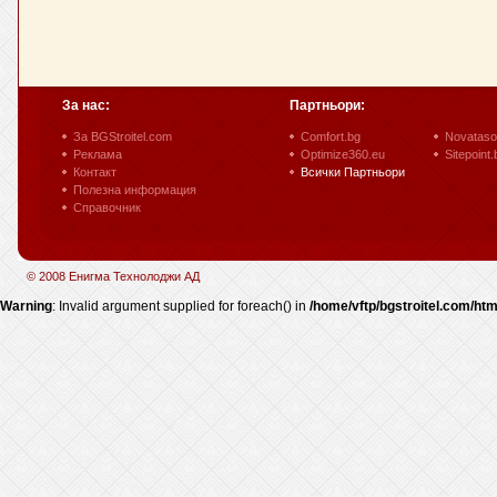
За нас:
Партньори:
За BGStroitel.com
Comfort.bg
Novataso
Реклама
Optimize360.eu
Sitepoint.
Контакт
Всички Партньори
Полезна информация
Справочник
© 2008 Енигма Технолоджи АД
Warning
: Invalid argument supplied for foreach() in
/home/vftp/bgstroitel.com/htm