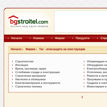
Начало
Новини
Фирми
Продукти
Спр
Начало ›
Фирми ›
Таг - огнезащита на конструкции
Строителство
Обзавеждане н
Изолации
Оборудване на
Врати, прозорци, щори
Електрообору
Сглобяеми сгради и конструкции
Отопление, ве
Строителни материали
Ремонти и екс
Настилки и oблицовки
Проучване и п
Електроматериали и инструменти
Градини и озе
Строителна техника
Инвестиране и
1