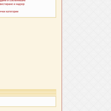
адини и озеленяване
вестиране и надзор
ички категории