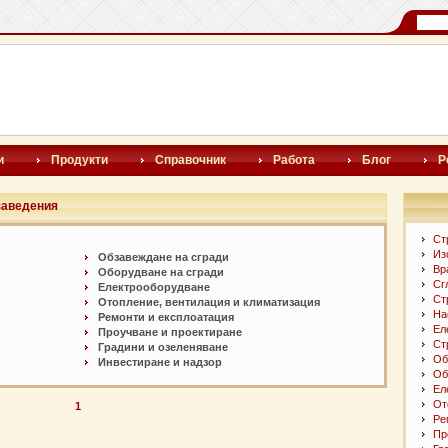
и
Продукти
Справочник
Работа
Блог
Р
 заведения
Ст
Из
Обзавеждане на сгради
Вр
Оборудване на сгради
Сг
Електрооборудване
Ст
Отопление, вентилация и климатизация
На
Ремонти и експлоатация
Ел
Проучване и проектиране
Ст
Градини и озеленяване
Об
Инвестиране и надзор
Об
Ел
От
1
Ре
Пр