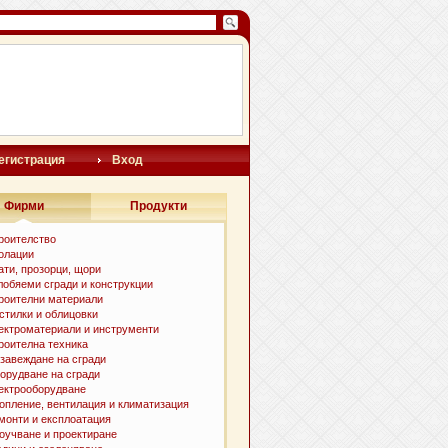
егистрация
Вход
Фирми
Продукти
роителство
олации
ати, прозорци, щори
лобяеми сгради и конструкции
роителни материали
стилки и oблицовки
ектроматериали и инструменти
роителна техника
завеждане на сгради
орудване на сгради
ектрооборудване
опление, вентилация и климатизация
монти и експлоатация
оучване и проектиране