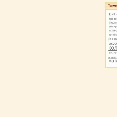
Таго
ВиК 
прозо
зидан
полир
оглед
фтало
за боя
аксе
ко
ел. ко
прозо
мат