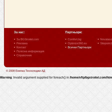
За нас:
Партньори:
За BGStroitel.com
Comfort.bg
Novataso
Реклама
Optimize360.eu
Sitepoint.
Контакт
Всички Партньори
Полезна информация
Справочник
© 2008 Енигма Технолоджи АД
Warning
: Invalid argument supplied for foreach() in
/home/vftp/bgstroitel.com/htm