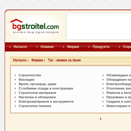
Начало
Новини
Фирми
Продукти
Спр
Начало ›
Фирми ›
Таг - мивки за баня
Строителство
Обзавеждане н
Изолации
Оборудване на
Врати, прозорци, щори
Електрообору
Сглобяеми сгради и конструкции
Отопление, ве
Строителни материали
Ремонти и екс
Настилки и oблицовки
Проучване и п
Електроматериали и инструменти
Градини и озе
Строителна техника
Инвестиране и
1