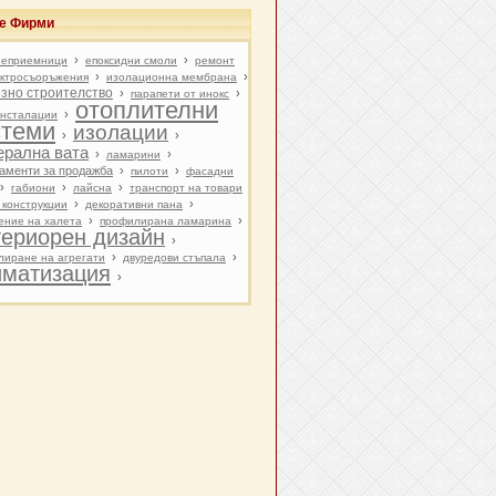
ве Фирми
›
›
иеприемници
епоксидни смоли
ремонт
›
›
ектросъоръжения
изолационна мембрана
озно строителство
›
›
парапети от инокс
отоплителни
›
нсталации
стеми
изолации
›
›
ерална вата
›
›
ламарини
аменти за продажба
›
›
пилоти
фасадни
›
›
›
габиони
лайсна
транспорт на товари
›
›
 конструкции
декоративни пана
›
›
ение на халета
профилирана ламарина
териорен дизайн
›
›
›
лиране на агрегати
двуредови стъпала
иматизация
›