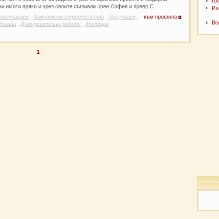
Гр
ни имоти пряко и чрез своите филиали Крее София и Креер.С.
Ин
роектиране
,
Комплексно строителство
,
Проучване,
към профила
Вс
дизайн
,
Довършителни работи
,
Жилищно
1