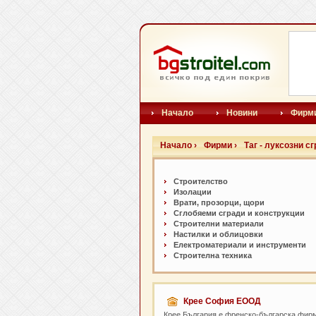
Начало
Новини
Фирм
Начало ›
Фирми ›
Таг - луксозни с
Строителство
Изолации
Врати, прозорци, щори
Сглобяеми сгради и конструкции
Строителни материали
Настилки и oблицовки
Електроматериали и инструменти
Строителна техника
Крее София ЕООД
Крee България е френско-българска фирма