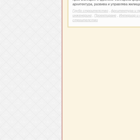
архитектура, развива и управлява жилищ
Грубо строителство
,
Архитектура и п
инженеринг
,
Проектиране
,
Интериор и 
строителство