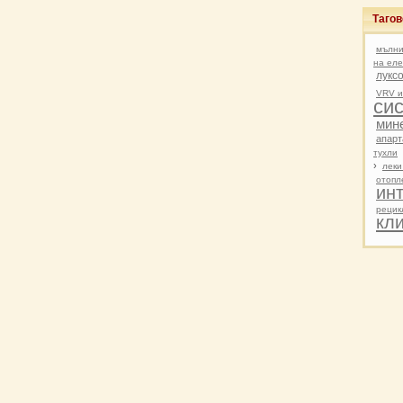
Таго
мълн
на ел
лукс
VRV и
си
мин
апарт
тухли
›
леки
отопл
ин
рецик
кл