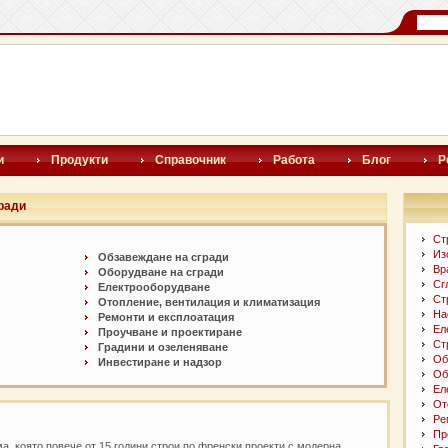
и
Продукти
Справочник
Работа
Блог
Р
гради
Ст
Из
Обзавеждане на сгради
Вр
Оборудване на сгради
Сг
Електрооборудване
Ст
Отопление, вентилация и климатизация
На
Ремонти и експлоатация
Ел
Проучване и проектиране
Ст
Градини и озеленяване
Об
Инвестиране и надзор
Об
Ел
От
Ре
Пр
, която повече от 15 години строи по френски проекти с модерна