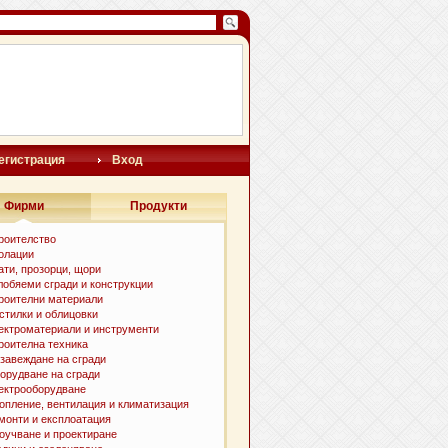
егистрация
Вход
Фирми
Продукти
роителство
олации
ати, прозорци, щори
лобяеми сгради и конструкции
роителни материали
стилки и oблицовки
ектроматериали и инструменти
роителна техника
завеждане на сгради
орудване на сгради
ектрооборудване
опление, вентилация и климатизация
монти и експлоатация
оучване и проектиране