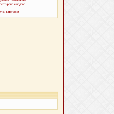
адини и озеленяване
вестиране и надзор
ички категории