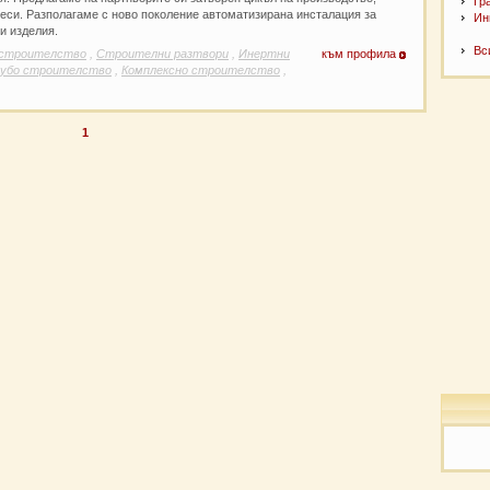
Гр
меси. Разполагаме с ново поколение автоматизирана инсталация за
Ин
и изделия.
Вс
строителство
,
Строителни разтвори
,
Инертни
към профила
рубо строителство
,
Комплексно строителство
,
1