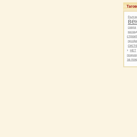
Таго
бълга
ве
скара
каска
строи
профи
сист
›
HET
покрив
за пок