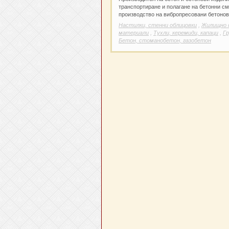
транспортиране и полагане на бетонни с
производство на вибропресовани бетонов
Настилки, стенни облицовки
,
Жилищно 
материали
,
Тухли, керемиди, капаци
,
Г
Бетон, стоманобетон, газобетон