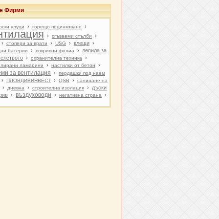
ве Фирми
›
›
рски улуци
горещо поцинковане
нтилация
›
›
сгъваеми стълби
›
›
›
клещи
›
стопери за врати
USG
›
›
лепила за
дни батерии
покривни фолиа
телството
›
›
охранителна техника
›
›
лирани ламарини
настилки от бетон
еми за вентилация
›
пердашки под наем
›
›
›
ПЛОВДИВИНВЕСТ
QSB
саниране на
›
›
›
дъски
дневна
строителна изолация
въздуховоди
рив
›
›
›
негативна страна