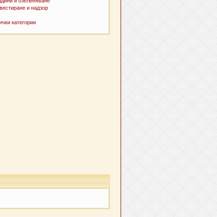
адини и озеленяване
вестиране и надзор
ички категории