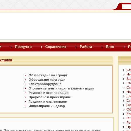
и
Продукти
Справочник
Работа
Блог
Р
астилки
Ст
Из
Обзавеждане на сгради
Вр
Оборудване на сгради
Сг
Електрооборудване
Ст
Отопление, вентилация и климатизация
На
Ремонти и експлоатация
Ел
Проучване и проектиране
Ст
Градини и озеленяване
Об
Инвестиране и надзор
Об
Ел
От
Ре
Пр
я. Предлагаме на партньорите си затворен цикъл на производство,