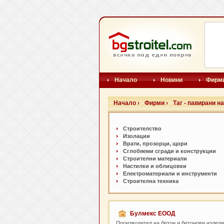
Начало
Новини
Фирм
Начало ›
Фирми ›
Таг - павирани н
Строителство
Изолации
Врати, прозорци, щори
Сглобяеми сгради и конструкции
Строителни материали
Настилки и oблицовки
Електроматериали и инструменти
Строителна техника
Булмекс ЕООД
Производител на бетон и бетонови издели