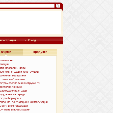
егистрация
Вход
Фирми
Продукти
роителство
олации
ати, прозорци, щори
лобяеми сгради и конструкции
роителни материали
стилки и oблицовки
ектроматериали и инструменти
роителна техника
завеждане на сгради
орудване на сгради
ектрооборудване
опление, вентилация и климатизация
монти и експлоатация
оучване и проектиране