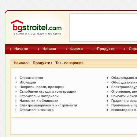
Начало
Новини
Фирми
Продукти
Спр
Начало ›
Продукти ›
Таг - сепарация
Строителство
Обзавеждане н
Изолации
Оборудване на
Покриви, врати, прозорци
Електрообору
Сглобяеми сгради и конструкции
Отопление, ве
Строителни материали
Ремонти и екс
Настилки и облицовки
Градини и озе
Електроматериали и инструменти
Проучване и п
Строителна техника
Инвестиране и