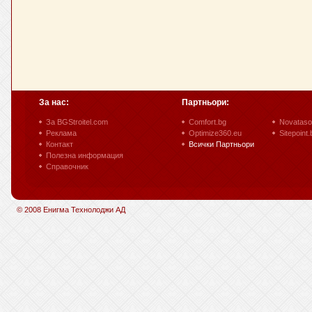
За нас:
Партньори:
За BGStroitel.com
Comfort.bg
Novataso
Реклама
Optimize360.eu
Sitepoint.
Контакт
Всички Партньори
Полезна информация
Справочник
© 2008 Енигма Технолоджи АД