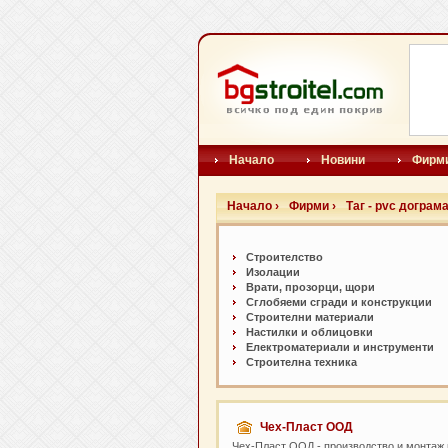
Начало
Новини
Фирм
Начало ›
Фирми ›
Таг - pvc дограм
Строителство
Изолации
Врати, прозорци, щори
Сглобяеми сгради и конструкции
Строителни материали
Настилки и oблицовки
Електроматериали и инструменти
Строителна техника
Чех-Пласт ООД
Чех-Пласт ООД - производство и монтаж 