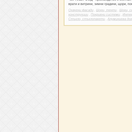
врати и витрини, зимни градини, щори, по
Окачени фасади
,
Щори, тенти
,
Щори, с
конструкции
,
Покривни системи
,
Интер
Стъкло, стъклопакети
,
Алуминиева до