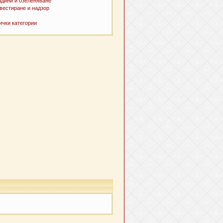
адини и озеленяване
вестиране и надзор
ички категории