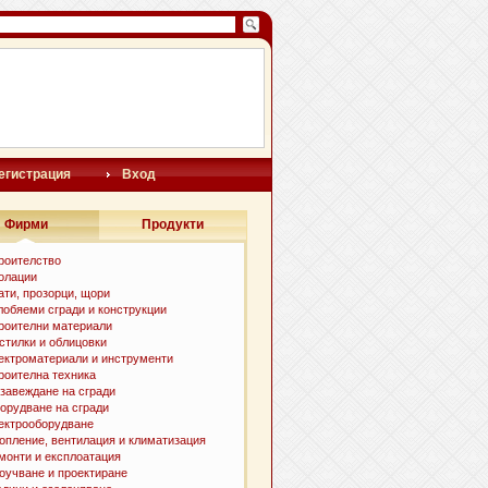
егистрация
Вход
Фирми
Продукти
роителство
олации
ати, прозорци, щори
лобяеми сгради и конструкции
роителни материали
стилки и oблицовки
ектроматериали и инструменти
роителна техника
завеждане на сгради
орудване на сгради
ектрооборудване
опление, вентилация и климатизация
монти и експлоатация
оучване и проектиране