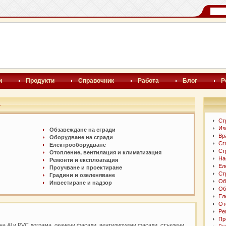
и
Продукти
Справочник
Работа
Блог
Р
а
Ст
Из
Обзавеждане на сгради
Вр
Оборудване на сгради
Сг
Електрооборудване
Ст
Отопление, вентилация и климатизация
На
Ремонти и експлоатация
Ел
Проучване и проектиране
Ст
Градини и озеленяване
Об
Инвестиране и надзор
Об
Ел
От
Ре
Пр
на Al и PVC дограма, окачени фасади, вентилируеми фасади, стъклени