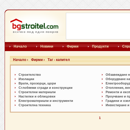
Начало
Новини
Фирми
Продукти
Спр
Начало ›
Фирми ›
Таг - капител
Строителство
Обзавеждане н
Изолации
Оборудване на
Врати, прозорци, щори
Електрообору
Сглобяеми сгради и конструкции
Отопление, ве
Строителни материали
Ремонти и екс
Настилки и oблицовки
Проучване и п
Електроматериали и инструменти
Градини и озе
Строителна техника
Инвестиране и
1