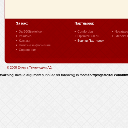
За нас:
Партньори:
За BGStroitel.com
Comfort.bg
Novataso
Реклама
Optimize360.eu
Sitepoint.
Контакт
Всички Партньори
Полезна информация
Справочник
© 2008 Енигма Технолоджи АД
Warning
: Invalid argument supplied for foreach() in
/home/vftp/bgstroitel.com/htm