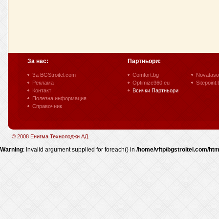
За нас:
Партньори:
За BGStroitel.com
Comfort.bg
Novataso
Реклама
Optimize360.eu
Sitepoint.
Контакт
Всички Партньори
Полезна информация
Справочник
© 2008 Енигма Технолоджи АД
Warning
: Invalid argument supplied for foreach() in
/home/vftp/bgstroitel.com/htm