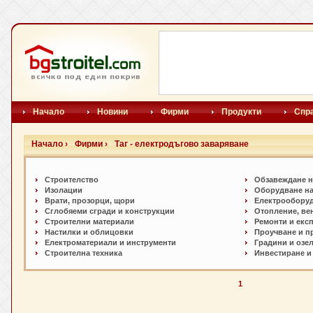
Начало
Новини
Фирми
Продукти
Спр
Начало ›
Фирми ›
Таг - електродъгово заваряване
Строителство
Обзавеждане н
Изолации
Оборудване на
Врати, прозорци, щори
Електрообору
Сглобяеми сгради и конструкции
Отопление, ве
Строителни материали
Ремонти и екс
Настилки и oблицовки
Проучване и п
Електроматериали и инструменти
Градини и озе
Строителна техника
Инвестиране и
1