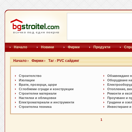
Начало
Новини
Фирми
Продукти
Спр
Начало ›
Фирми ›
Таг - PVC сайдинг
Строителство
Обзавеждане н
Изолации
Оборудване на
Врати, прозорци, щори
Електрообору
Сглобяеми сгради и конструкции
Отопление, ве
Строителни материали
Ремонти и екс
Настилки и oблицовки
Проучване и п
Електроматериали и инструменти
Градини и озе
Строителна техника
Инвестиране и
1