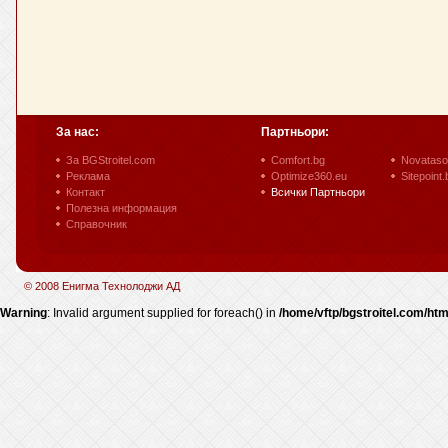
За нас:
Партньори:
За BGStroitel.com
Comfort.bg
Novataso
Реклама
Optimize360.eu
Sitepoint.
Контакт
Всички Партньори
Полезна информация
Справочник
© 2008 Енигма Технолоджи АД
Warning
: Invalid argument supplied for foreach() in
/home/vftp/bgstroitel.com/htm