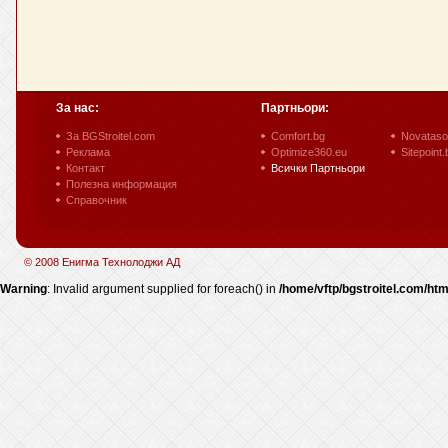
За нас:
Партньори:
За BGStroitel.com
Comfort.bg
Novataso
Реклама
Optimize360.eu
Sitepoint.
Контакт
Всички Партньори
Полезна информация
Справочник
© 2008 Енигма Технолоджи АД
Warning
: Invalid argument supplied for foreach() in
/home/vftp/bgstroitel.com/htm