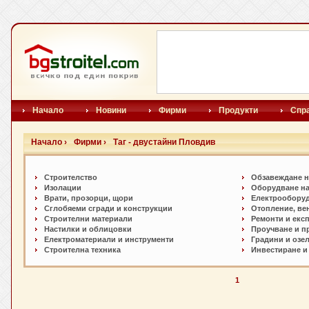
Начало
Новини
Фирми
Продукти
Спр
Начало ›
Фирми ›
Таг - двустайни Пловдив
Строителство
Обзавеждане н
Изолации
Оборудване на
Врати, прозорци, щори
Електрообору
Сглобяеми сгради и конструкции
Отопление, ве
Строителни материали
Ремонти и екс
Настилки и oблицовки
Проучване и п
Електроматериали и инструменти
Градини и озе
Строителна техника
Инвестиране и
1