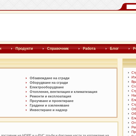
и
Продукти
Справочник
Работа
Блог
Р
Ст
Из
Обзавеждане на сгради
Вр
Оборудване на сгради
Сг
Електрооборудване
Ст
Отопление, вентилация и климатизация
На
Ремонти и експлоатация
Ел
Проучване и проектиране
Ст
Градини и озеленяване
Об
Инвестиране и надзор
Об
Ел
От
Ре
Пр
 доставчик на HDPE и u-PVC тръби и фасонни части за изграждане на