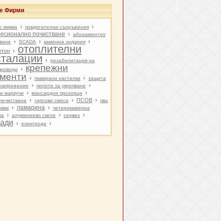
ве Фирми
›
›
с мивка
повдигателни съоръжения
есионално почистване
›
абонаментно
›
›
›
ване
SCADA
каменна зидария
отоплителни
етон
›
сталации
›
рехабилитация на
крепежни
›
проводи
менти
›
›
павирани настилки
защита
›
›
енапрежение
пилоти за укрепване
›
›
ви маркучи
мансардни прозорци
›
›
ПСОВ
›
речистване
гипсови смеси
пвц
ламарина
›
›
овки
четирикамерна
›
›
›
ма
алуминиево скеле
сервиз
ади
›
›
електроди