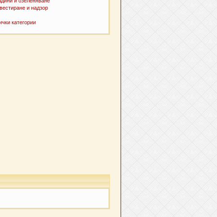
адини и озеленяване
вестиране и надзор
ички категории