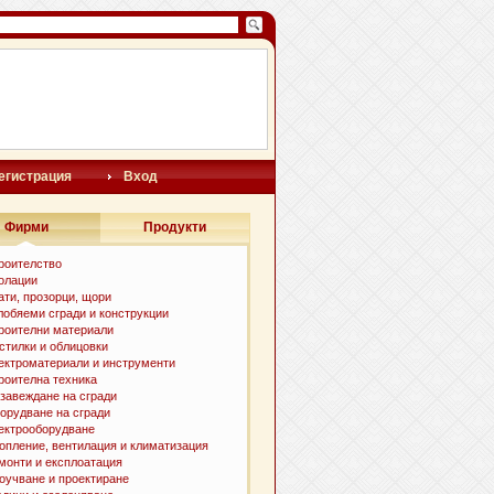
егистрация
Вход
Фирми
Продукти
роителство
олации
ати, прозорци, щори
лобяеми сгради и конструкции
роителни материали
стилки и oблицовки
ектроматериали и инструменти
роителна техника
завеждане на сгради
орудване на сгради
ектрооборудване
опление, вентилация и климатизация
монти и експлоатация
оучване и проектиране