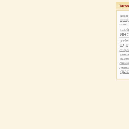
Таго
шкаф 
проф
почист
газоб
ин
тръбо
еле
от пр
капко
водоп
облиц
догра
фас