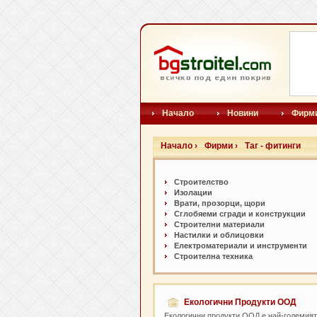
Начало
Новини
Фирм
Начало ›
Фирми ›
Таг - фитинги
Строителство
Изолации
Врати, прозорци, щори
Сглобяеми сгради и конструкции
Строителни материали
Настилки и oблицовки
Електроматериали и инструменти
Строителна техника
Екологични Продукти ООД
Екологични продукти ООД е най-големият