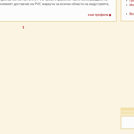
Гр
олемият доставчик на PVC маркучи за всички области на индустрията,
Ин
Вс
към профила
1