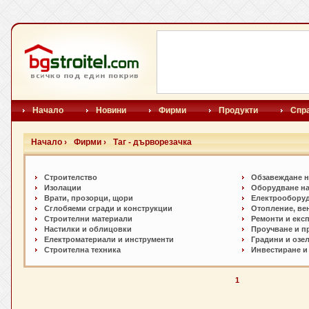
Начало
Новини
Фирми
Продукти
Спр
Начало ›
Фирми ›
Таг - дърворезачка
Строителство
Обзавеждане н
Изолации
Оборудване на
Врати, прозорци, щори
Електрообору
Сглобяеми сгради и конструкции
Отопление, ве
Строителни материали
Ремонти и екс
Настилки и oблицовки
Проучване и п
Електроматериали и инструменти
Градини и озе
Строителна техника
Инвестиране и
1