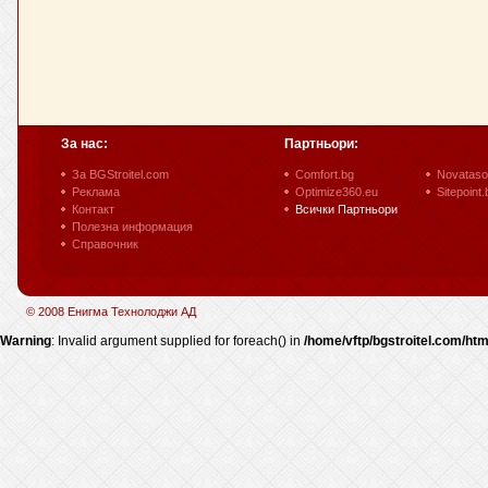
За нас:
Партньори:
За BGStroitel.com
Comfort.bg
Novataso
Реклама
Optimize360.eu
Sitepoint.
Контакт
Всички Партньори
Полезна информация
Справочник
© 2008 Енигма Технолоджи АД
Warning
: Invalid argument supplied for foreach() in
/home/vftp/bgstroitel.com/htm