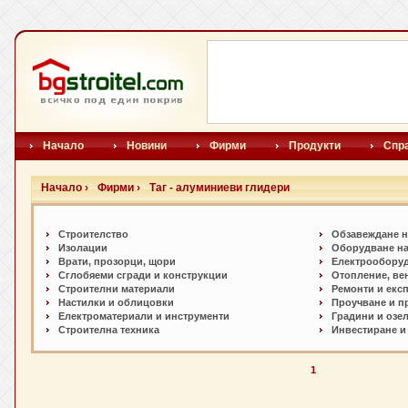
Начало
Новини
Фирми
Продукти
Спр
Начало ›
Фирми ›
Таг - алуминиеви глидери
Строителство
Обзавеждане н
Изолации
Оборудване на
Врати, прозорци, щори
Електрообору
Сглобяеми сгради и конструкции
Отопление, ве
Строителни материали
Ремонти и екс
Настилки и oблицовки
Проучване и п
Електроматериали и инструменти
Градини и озе
Строителна техника
Инвестиране и
1