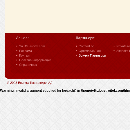
За нас:
Партньори:
За BGStroitel.com
Comfort.bg
Novataso
Реклама
Optimize360.eu
Sitepoint.
Контакт
Всички Партньори
Полезна информация
Справочник
© 2008 Енигма Технолоджи АД
Warning
: Invalid argument supplied for foreach() in
/home/vftp/bgstroitel.com/htm