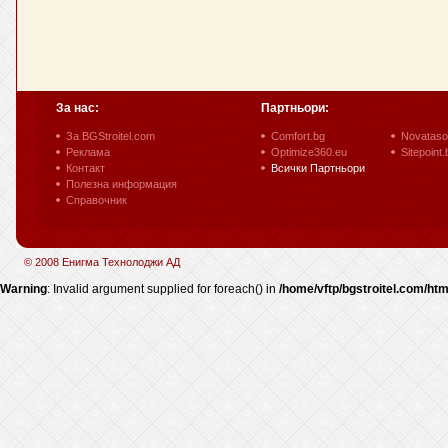
За нас:
Партньори:
За BGStroitel.com
Comfort.bg
Novataso
Реклама
Optimize360.eu
Sitepoint.
Контакт
Всички Партньори
Полезна информация
Справочник
© 2008 Енигма Технолоджи АД
Warning
: Invalid argument supplied for foreach() in
/home/vftp/bgstroitel.com/htm