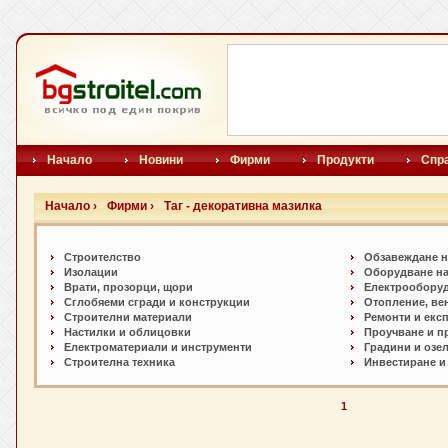
Начало
Новини
Фирми
Продукти
Спр
Начало ›
Фирми ›
Таг - декоративна мазилка
Строителство
Обзавеждане н
Изолации
Оборудване на
Врати, прозорци, щори
Електрообору
Сглобяеми сгради и конструкции
Отопление, ве
Строителни материали
Ремонти и екс
Настилки и oблицовки
Проучване и п
Електроматериали и инструменти
Градини и озе
Строителна техника
Инвестиране и
1