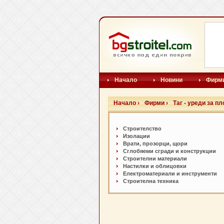
Начало
Новини
Фирм
Начало ›
Фирми ›
Таг - уреди за п
Строителство
Изолации
Врати, прозорци, щори
Сглобяеми сгради и конструкции
Строителни материали
Настилки и oблицовки
Електроматериали и инструменти
Строителна техника