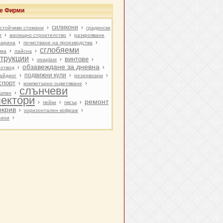
ве Фирми
силикони
›
›
стойчиви стомани
градински
›
›
и
жилищно строителство
разкрояване
›
›
марина
почистване на производства
сглобяеми
›
›
рма
лайсна
струкции
винтове
›
›
›
vivaplast
обзавеждане за дневна
›
›
отвод
подвижни кули
›
›
›
айдинг
резервоари
спорт
›
›
компютърно оцветяване
слънчеви
›
шпан
лектори
ремонт
›
›
›
пейки
пясък
окрив
›
›
хоризонтален кофраж
›
рини