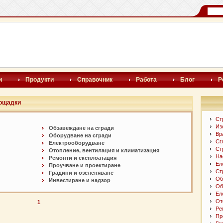
и
Продукти
Справочник
Работа
Блог
Р
лощадки
Ст
Из
Обзавеждане на сгради
Вр
Оборудване на сгради
Сг
Електрооборудване
Ст
Отопление, вентилация и климатизация
На
Ремонти и експлоатация
Ел
Проучване и проектиране
Ст
Градини и озеленяване
Об
Инвестиране и надзор
Об
Ел
От
1
Ре
Пр