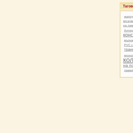
Таго
жароу
косачк
на ла
Алте
кон
мълни
PVC с
тран
кроно
ко
на п
лама