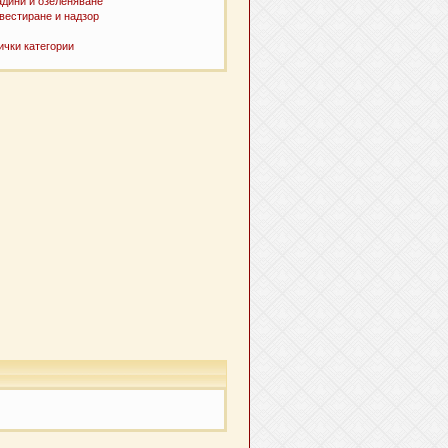
адини и озеленяване
вестиране и надзор
ички категории