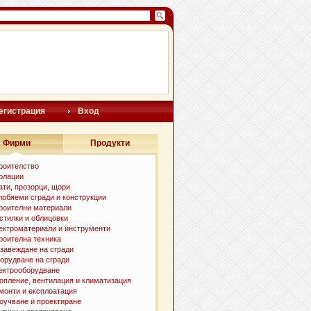
егистрация
Вход
Фирми
Продукти
роителство
олации
ати, прозорци, щори
лобяеми сгради и конструкции
роителни материали
стилки и oблицовки
ектроматериали и инструменти
роителна техника
завеждане на сгради
орудване на сгради
ектрооборудване
опление, вентилация и климатизация
монти и експлоатация
оучване и проектиране