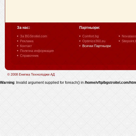
За нас:
Партньори:
За BGStroitel.com
Comfort.bg
Novataso
Реклама
Optimize360.eu
Sitepoint.
Контакт
Всички Партньори
Полезна информация
Справочник
© 2008 Енигма Технолоджи АД
Warning
: Invalid argument supplied for foreach() in
/home/vftp/bgstroitel.com/htm