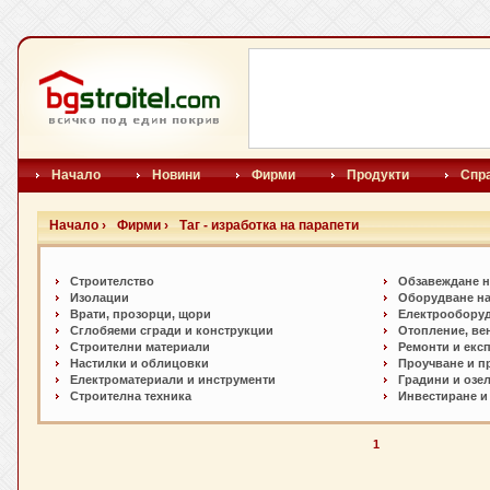
Начало
Новини
Фирми
Продукти
Спр
Начало ›
Фирми ›
Таг - изработка на парапети
Строителство
Обзавеждане н
Изолации
Оборудване на
Врати, прозорци, щори
Електрообору
Сглобяеми сгради и конструкции
Отопление, ве
Строителни материали
Ремонти и екс
Настилки и oблицовки
Проучване и п
Електроматериали и инструменти
Градини и озе
Строителна техника
Инвестиране и
1