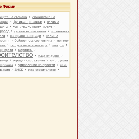
ве Фирми
›
ащита на стомана
узаконяване на
фугиращи смеси
›
›
лации
пасивна
›
комплексно проектиране
›
ащита
ровод
›
›
кухненски смесители
остъкляване
›
саниране на сгради
›
аси
наем на
›
›
аменти
бойлери със серпентина
лентови
›
›
›
ове
геодезическа апаратура
шиндли
›
›
щи врати
Марински
роителство
›
›
къща от дърво
›
›
нпиер
оградни съоръжения
конструкции
›
управление на проекти
›
карбонат
лека
›
›
›
изация
ДНСК
сухо строителство