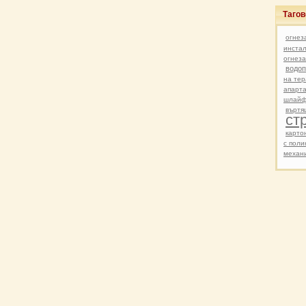
Таго
огнез
инста
огнез
водоп
на тер
апарт
шлайф
въртя
ст
карто
с поли
механ