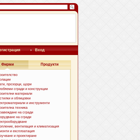
егистрация
Вход
Фирми
Продукти
роителство
олации
ати, прозорци, щори
лобяеми сгради и конструкции
роителни материали
стилки и oблицовки
ектроматериали и инструменти
роителна техника
завеждане на сгради
орудване на сгради
ектрооборудване
опление, вентилация и климатизация
монти и експлоатация
оучване и проектиране