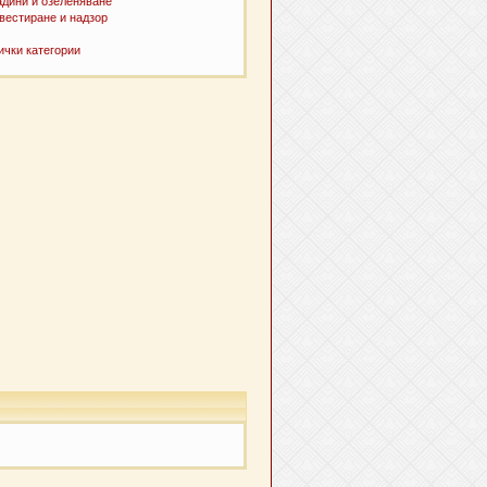
адини и озеленяване
вестиране и надзор
ички категории