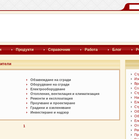
и
Продукти
Справочник
Работа
Блог
Р
нители
Ст
Из
Обзавеждане на сгради
Вр
Оборудване на сгради
Сг
Електрооборудване
Ст
Отопление, вентилация и климатизация
На
Ремонти и експлоатация
Ел
Проучване и проектиране
Ст
Градини и озеленяване
Об
Инвестиране и надзор
Об
Ел
От
1
Ре
Пр