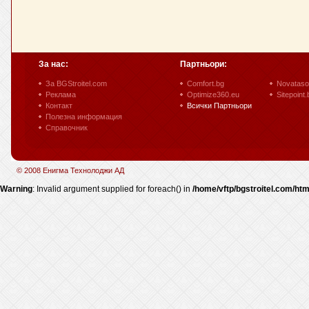
За нас:
Партньори:
За BGStroitel.com
Comfort.bg
Novataso
Реклама
Optimize360.eu
Sitepoint.
Контакт
Всички Партньори
Полезна информация
Справочник
© 2008 Енигма Технолоджи АД
Warning
: Invalid argument supplied for foreach() in
/home/vftp/bgstroitel.com/htm