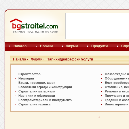
Начало
Новини
Фирми
Продукти
Спр
Начало ›
Фирми ›
Таг - хидрографски услуги
Строителство
Обзавеждане н
Изолации
Оборудване на
Врати, прозорци, щори
Електрообору
Сглобяеми сгради и конструкции
Отопление, ве
Строителни материали
Ремонти и екс
Настилки и oблицовки
Проучване и п
Електроматериали и инструменти
Градини и озе
Строителна техника
Инвестиране и
1