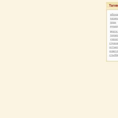
Таго
абона
разкр
план
курие
врати
термо
учени
стран
остъкл
освет
стълб