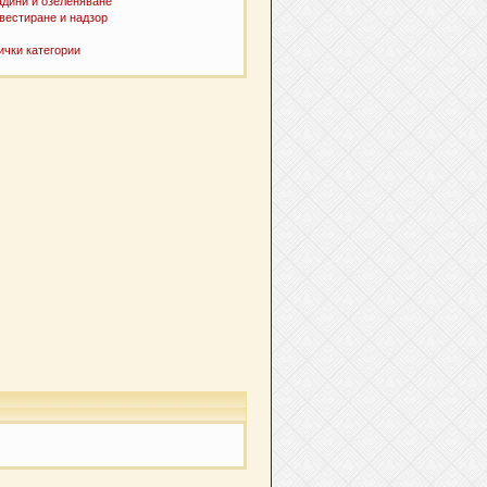
адини и озеленяване
вестиране и надзор
ички категории