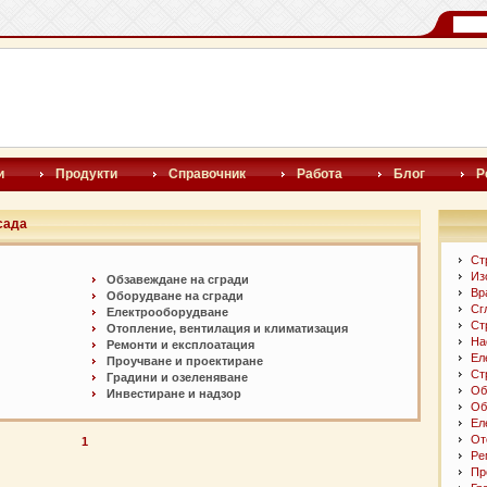
и
Продукти
Справочник
Работа
Блог
Р
сада
Ст
Из
Обзавеждане на сгради
Вр
Оборудване на сгради
Сг
Електрооборудване
Ст
Отопление, вентилация и климатизация
На
Ремонти и експлоатация
Ел
Проучване и проектиране
Ст
Градини и озеленяване
Об
Инвестиране и надзор
Об
Ел
От
1
Ре
Пр