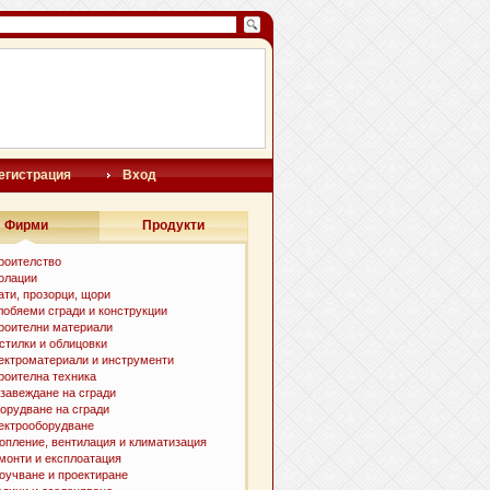
егистрация
Вход
Фирми
Продукти
роителство
олации
ати, прозорци, щори
лобяеми сгради и конструкции
роителни материали
стилки и oблицовки
ектроматериали и инструменти
роителна техника
завеждане на сгради
орудване на сгради
ектрооборудване
опление, вентилация и климатизация
монти и експлоатация
оучване и проектиране