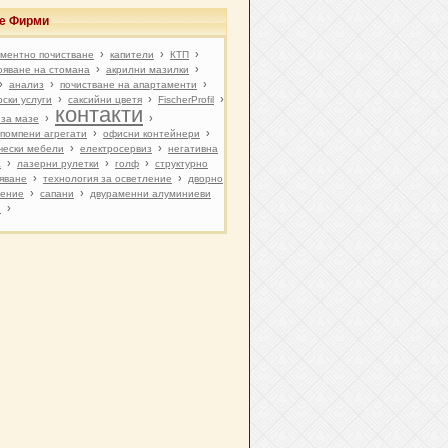
ве Фирми
›
›
›
ментно почистване
капители
КТП
›
›
ояване на стомана
акрилни мазилки
›
›
›
анализ
почистване на апартаменти
›
›
›
рски услуги
саксийни цветя
FischerProfil
контакти
›
›
 за мазе
›
›
помпени агрегати
офисни контейнери
›
›
чески мебели
електросервиз
негативна
›
›
›
а
лазерни рулетки
голф
структурно
›
›
яване
технология за осветление
дворно
›
›
ление
сапани
двураменни алуминиеви
›
и