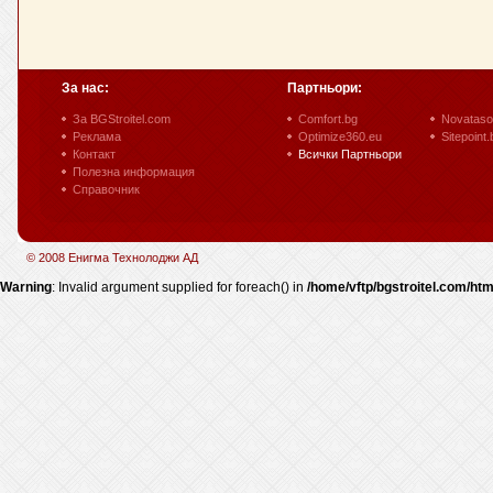
За нас:
Партньори:
За BGStroitel.com
Comfort.bg
Novataso
Реклама
Optimize360.eu
Sitepoint.
Контакт
Всички Партньори
Полезна информация
Справочник
© 2008 Енигма Технолоджи АД
Warning
: Invalid argument supplied for foreach() in
/home/vftp/bgstroitel.com/htm