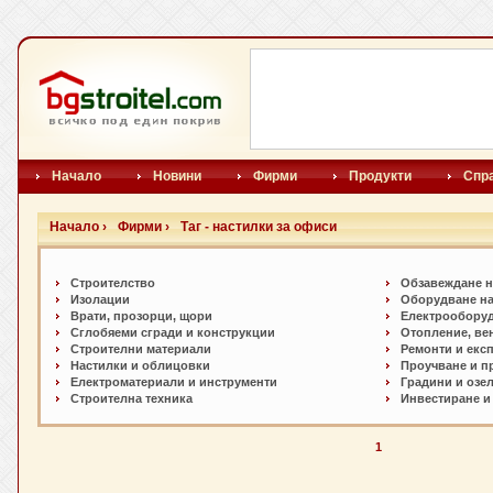
Начало
Новини
Фирми
Продукти
Спр
Начало ›
Фирми ›
Таг - настилки за офиси
Строителство
Обзавеждане н
Изолации
Оборудване на
Врати, прозорци, щори
Електрообору
Сглобяеми сгради и конструкции
Отопление, ве
Строителни материали
Ремонти и екс
Настилки и oблицовки
Проучване и п
Електроматериали и инструменти
Градини и озе
Строителна техника
Инвестиране и
1