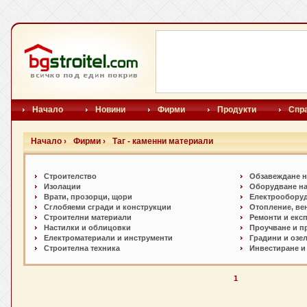
Начало
Новини
Фирми
Продукти
Спр
Начало ›
Фирми ›
Таг - каменни материали
Строителство
Обзавеждане н
Изолации
Оборудване на
Врати, прозорци, щори
Електрообору
Сглобяеми сгради и конструкции
Отопление, ве
Строителни материали
Ремонти и екс
Настилки и oблицовки
Проучване и п
Електроматериали и инструменти
Градини и озе
Строителна техника
Инвестиране и
1