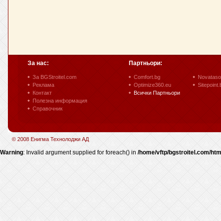
За нас:
Партньори:
За BGStroitel.com
Comfort.bg
Novataso
Реклама
Optimize360.eu
Sitepoint.
Контакт
Всички Партньори
Полезна информация
Справочник
© 2008 Енигма Технолоджи АД
Warning
: Invalid argument supplied for foreach() in
/home/vftp/bgstroitel.com/htm