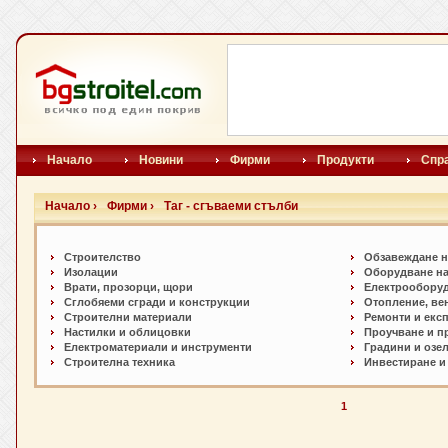
Начало
Новини
Фирми
Продукти
Спр
Начало ›
Фирми ›
Таг - сгъваеми стълби
Строителство
Обзавеждане н
Изолации
Оборудване на
Врати, прозорци, щори
Електрообору
Сглобяеми сгради и конструкции
Отопление, ве
Строителни материали
Ремонти и екс
Настилки и oблицовки
Проучване и п
Електроматериали и инструменти
Градини и озе
Строителна техника
Инвестиране и
1