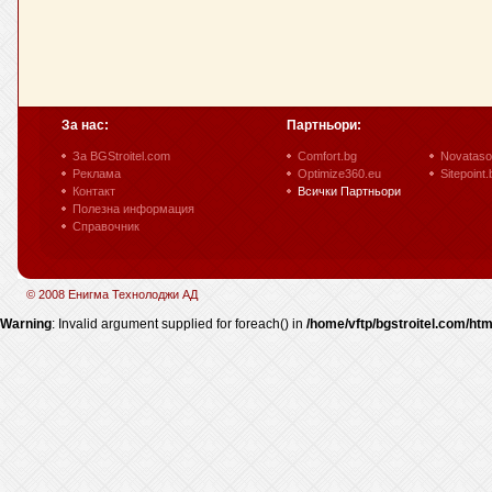
За нас:
Партньори:
За BGStroitel.com
Comfort.bg
Novataso
Реклама
Optimize360.eu
Sitepoint.
Контакт
Всички Партньори
Полезна информация
Справочник
© 2008 Енигма Технолоджи АД
Warning
: Invalid argument supplied for foreach() in
/home/vftp/bgstroitel.com/htm