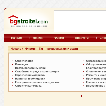
Начало
Новини
Фирми
Продукти
Спр
Начало ›
Фирми ›
Таг - противопожарни врати
Строителство
Обзавеждане н
Изолации
Оборудване на
Врати, прозорци, щори
Електрообору
Сглобяеми сгради и конструкции
Отопление, ве
Строителни материали
Ремонти и екс
Настилки и oблицовки
Проучване и п
Електроматериали и инструменти
Градини и озе
Строителна техника
Инвестиране и
1