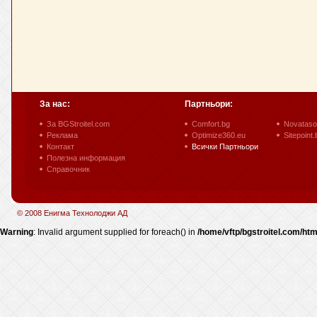
За нас:
Партньори:
За BGStroitel.com
Comfort.bg
Novataso
Реклама
Optimize360.eu
Sitepoint.
Контакт
Всички Партньори
Полезна информация
Справочник
© 2008 Енигма Технолоджи АД
Warning
: Invalid argument supplied for foreach() in
/home/vftp/bgstroitel.com/htm