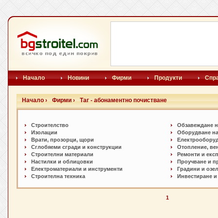
Начало
Новини
Фирми
Продукти
Спр
Начало ›
Фирми ›
Таг - абонаментно почистване
Строителство
Обзавеждане н
Изолации
Оборудване на
Врати, прозорци, щори
Електрообору
Сглобяеми сгради и конструкции
Отопление, ве
Строителни материали
Ремонти и екс
Настилки и oблицовки
Проучване и п
Електроматериали и инструменти
Градини и озе
Строителна техника
Инвестиране и
1