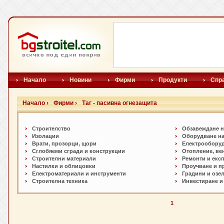
Начало
Новини
Фирми
Продукти
Спр
Начало ›
Фирми ›
Таг - пасивна огнезащита
Строителство
Обзавеждане н
Изолации
Оборудване на
Врати, прозорци, щори
Електрообору
Сглобяеми сгради и конструкции
Отопление, ве
Строителни материали
Ремонти и екс
Настилки и oблицовки
Проучване и п
Електроматериали и инструменти
Градини и озе
Строителна техника
Инвестиране и
1