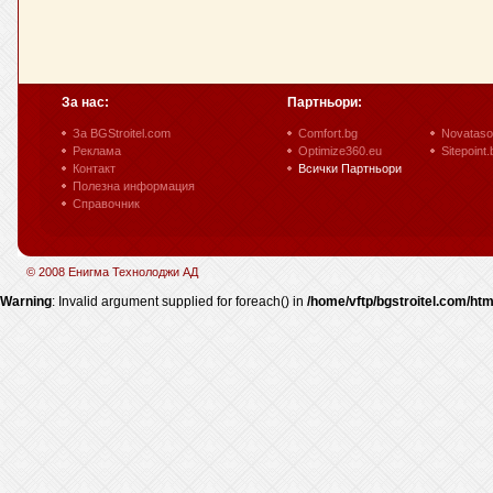
За нас:
Партньори:
За BGStroitel.com
Comfort.bg
Novataso
Реклама
Optimize360.eu
Sitepoint.
Контакт
Всички Партньори
Полезна информация
Справочник
© 2008 Енигма Технолоджи АД
Warning
: Invalid argument supplied for foreach() in
/home/vftp/bgstroitel.com/htm