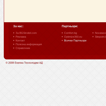
За нас:
Партньори:
За BGStroitel.com
Comfort.bg
Novataso
Реклама
Optimize360.eu
Sitepoint.
Контакт
Всички Партньори
Полезна информация
Справочник
© 2008 Енигма Технолоджи АД