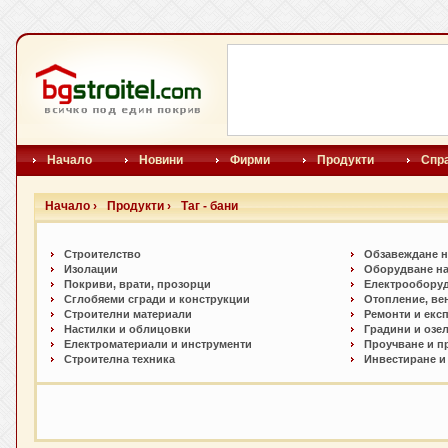
Начало
Новини
Фирми
Продукти
Спр
Начало ›
Продукти ›
Таг - бани
Строителство
Обзавеждане н
Изолации
Оборудване на
Покриви, врати, прозорци
Електрообору
Сглобяеми сгради и конструкции
Отопление, ве
Строителни материали
Ремонти и екс
Настилки и облицовки
Градини и озе
Електроматериали и инструменти
Проучване и п
Строителна техника
Инвестиране и