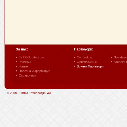
За нас:
Партньори:
За BGStroitel.com
Comfort.bg
Novataso
Реклама
Optimize360.eu
Sitepoint.
Контакт
Всички Партньори
Полезна информация
Справочник
© 2008 Енигма Технолоджи АД