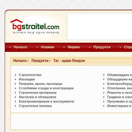
Начало
Новини
Фирми
Продукти
Спр
Начало ›
Продукти ›
Таг - щори Лондон
Строителство
Обзавеждане н
Изолации
Оборудване на
Покриви, врати, прозорци
Електрообору
Сглобяеми сгради и конструкции
Отопление, ве
Строителни материали
Ремонти и екс
Настилки и облицовки
Градини и озе
Електроматериали и инструменти
Проучване и п
Строителна техника
Инвестиране и