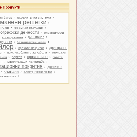
е Продукти
›
охранителна система
›
ен багер
оманени решетки
›
тилен
›
›
керемиди отдушник
рографски дейности
›
електрически
›
›
душ панел
›
носещи клеми
диране
›
›
безконтактен четец
йлер
›
›
двустранен
прахови покрития
ол
›
›
приспособление за кабели
геоложки
щора плисе
›
паркет
›
›
ания
павета
›
мълниезащитна уредба
›
он
лационни покрития
›
дренажни
клапани
›
›
›
електрическа четка
›
на мазилка