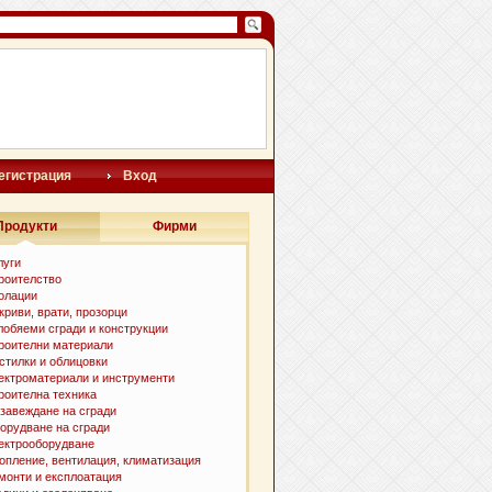
егистрация
Вход
Продукти
Фирми
луги
роителство
олации
криви, врати, прозорци
лобяеми сгради и конструкции
роителни материали
стилки и облицовки
ектроматериали и инструменти
роителна техника
завеждане на сгради
орудване на сгради
ектрооборудване
опление, вентилация, климатизация
монти и експлоатация