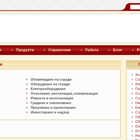
и
Продукти
Справочник
Работа
Блог
Р
ри
Ус
Обзавеждане на сгради
Ст
Оборудване на сгради
Из
Електрооборудване
По
Отопление, вентилация, климатизация
Сг
Ремонти и експлоатация
Ст
Градини и озеленяване
На
Проучване и проектиране
Ел
Инвестиране и надзор
Ст
Об
Об
Ел
От
Ре