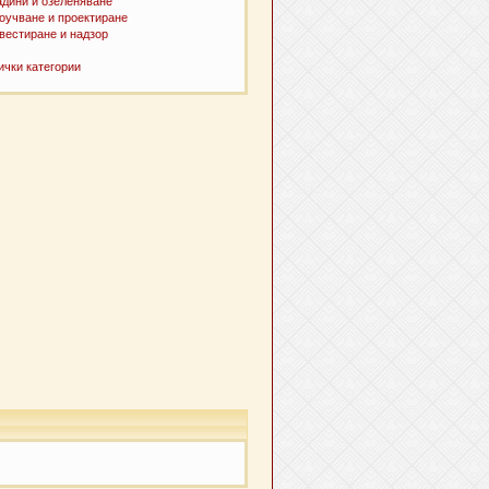
адини и озеленяване
оучване и проектиране
вестиране и надзор
ички категории