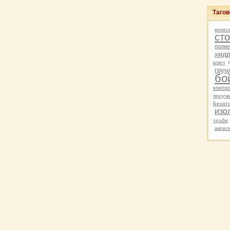
Тагов
колес
ст
полие
хид
ключ
грун
бо
контр
проучв
Бехат
изо
тръби
акрил